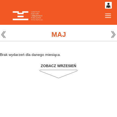
0
Gł
'
0,00
PLN
MAJ
14
52
Brak wydarzeń dla danego miesiąca.
ZOBACZ WRZESIEŃ