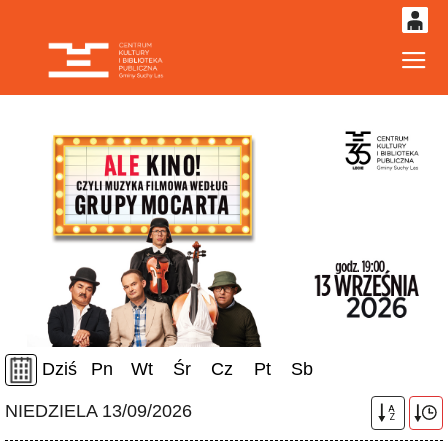
0
Gł
'
0,00
PLN
14
53
Dziś
Pn
Wt
Śr
Cz
Pt
Sb
NIEDZIELA 13/09/2026
A
Z