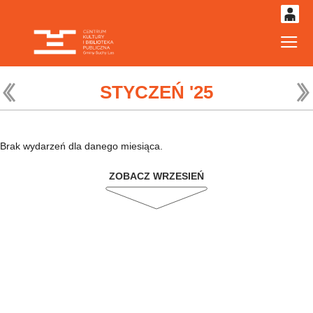
0
Gł
'
0,00
PLN
STYCZEŃ '25
14
53
Brak wydarzeń dla danego miesiąca.
ZOBACZ WRZESIEŃ