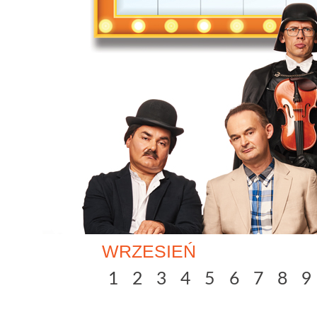
WRZESIEŃ
1
2
3
4
5
6
7
8
9