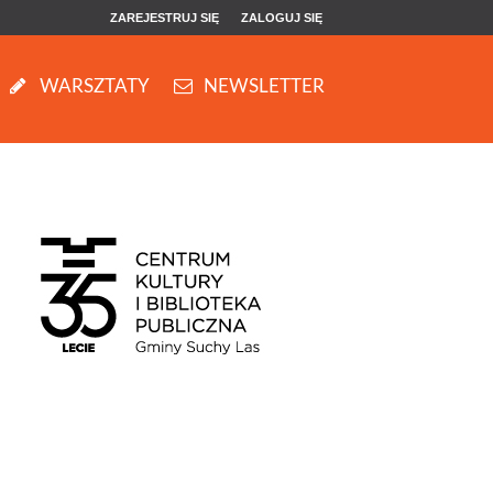
ZAREJESTRUJ SIĘ
ZALOGUJ SIĘ
0
WARSZTATY
NEWSLETTER
0,00
PLN
14
53