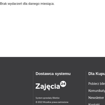
Brak wydarzeń dla danego miesiąca.
Dostawca systemu
Dla Kup
Pobierz bil
Komunikaty
Newsletter
System sprzedaży Biletów
© 2022 Wszelkie prawa zastrzeżone