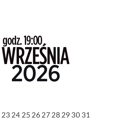
2
23
24
25
26
27
28
29
30
31