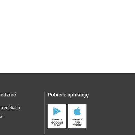
iedzieć
Pobierz aplikację
 o zniżkach
ać