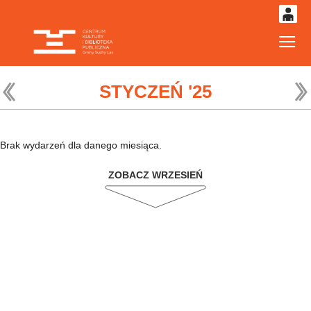
0
Gł
'
0,00
PLN
STYCZEŃ '25
14
52
Brak wydarzeń dla danego miesiąca.
ZOBACZ WRZESIEŃ